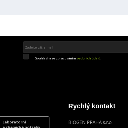
Souhlasím
Souhlasím se zpracováním
osobních údajů
.
se
zpracováním
Přihlásit se k odběru
osobních
údajů
.
Formulář
se
nepodařilo
odeslat.
Rychlý kontakt
BIOGEN PRAHA s.r.o.
Laboratorní
a chemické potřeby