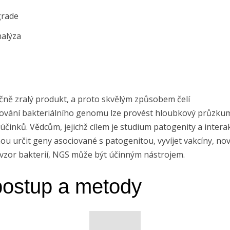
grade
nalýza
čně zralý produkt, a proto skvělým způsobem čelí
ování bakteriálního genomu lze provést hloubkový průzkum 
inků. Vědcům, jejichž cílem je studium patogenity a interak
 určit geny asociované s patogenitou, vyvíjet vakcíny, nová
ní vzor bakterií, NGS může být účinným nástrojem.
postup a metody