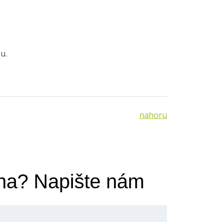
u.
nahoru
ha? Napište nám