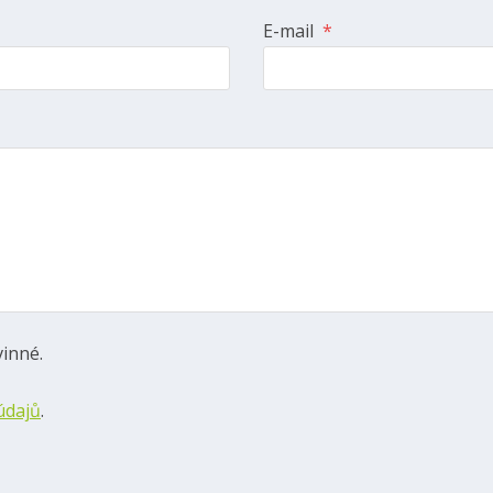
E-mail
*
inné.
údajů
.