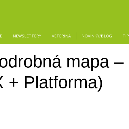
E
NEWSLETTERY
VETERINA
NOVINKY/BLOG
TI
 podrobná mapa –
 + Platforma)