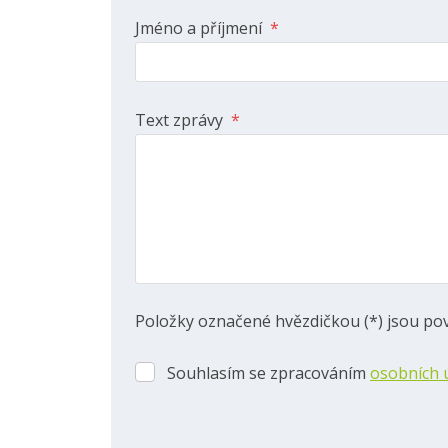
Jméno a příjmení
*
Text zprávy
*
Položky označené hvězdičkou (*) jsou pov
Souhlasím se zpracováním
osobních 
Souhlasím
se
zpracováním
osobních