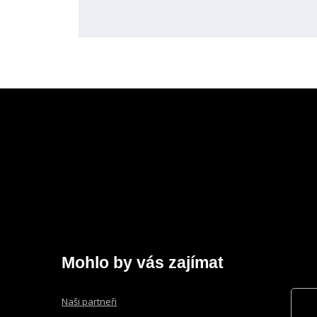
údajů
.
Formulář
se
nepodařilo
odeslat.
Mohlo by vás zajímat
Naši partneři