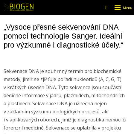
Rozbalen
Vyhledáván
menu
„Vysoce přesné sekvenování DNA
pomocí technologie Sanger. Ideální
pro výzkumné i diagnostické účely.“
Sekvenace DNA je souhrnný termín pro biochemické
metody, jimiž se zjišťuje pořadí nukleotidů (A, C, G, T)
v krátkých úsecích DNA. Tyto sekvence jsou součástí
dědičné informace v jádru, plazmidech, mitochondriích
a plastidech. Sekvenace DNA je užitečná nejen
v základním výzkumu biologických procesů, ale
i v aplikovaných oborech, jimiž je diagnostika nemocí či
forenzní medicíně. Sekvenace se uplatnila v projektu