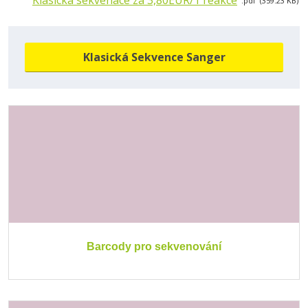
Klasická sekvenace za 3,80EUR/1 reakce
pdf
359.23 KB
Klasická Sekvence Sanger
Barcody pro sekvenování