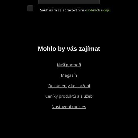
Souhlasím
Souhlasím se zpracováním
osobních údajů
.
se
Formulář
zpracováním
osobních
údajů
.
se
nepodařilo
odeslat.
Mohlo by vás zajímat
Naši partneři
Magazín
Dokumenty ke stažení
Ceníky produktů a služeb
Nastavení cookies