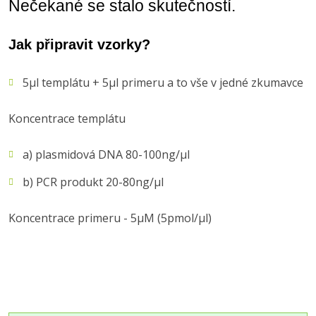
Nečekané se stalo skutečností.
Jak připravit vzorky?
5µl templátu + 5µl primeru a to vše v jedné zkumavce
Koncentrace templátu
a) plasmidová DNA 80-100ng/µl
b) PCR produkt 20-80ng/µl
Koncentrace primeru - 5µM (5pmol/µl)