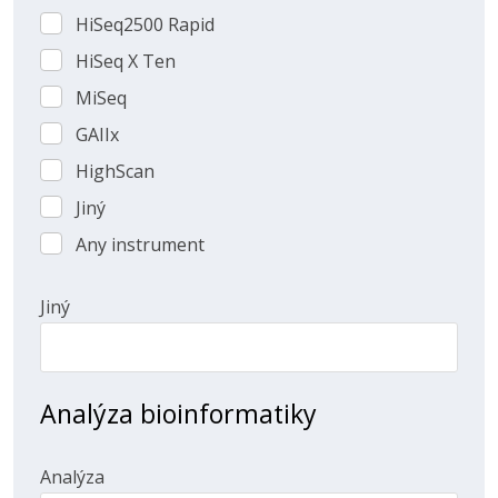
HiSeq2500 Rapid
HiSeq2500
Rapid
HiSeq X Ten
HiSeq
X
MiSeq
MiSeq
Ten
GAIIx
GAIIx
HighScan
HighScan
Jiný
Jiný
Any instrument
Any
instrument
Jiný
Analýza bioinformatiky
Analýza