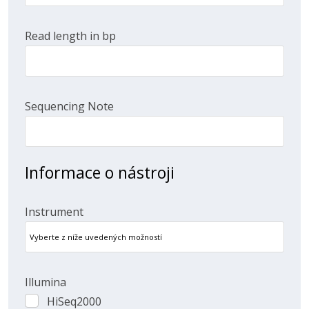
Read length in bp
Sequencing Note
Informace o nástroji
Instrument
Illumina
HiSeq2000
HiSeq2000