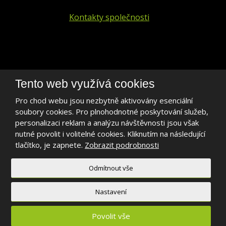
Kontakty společnosti
+420 241 401 693
Tento web využívá cookies
biogen@biogen.cz
Pro chod webu jsou nezbytně aktivovány esenciální
soubory cookies. Pro plnohodnotné poskytování služeb,
LinkedIn
personalizaci reklam a analýzu návštěvnosti jsou však
nutné povolit i volitelné cookies. Kliknutím na následující
tlačítko, je zapnete.
Zobrazit podrobnosti
Odmítnout vše
2026, BIOGEN PRAHA s.r.o.
Mapa stránek
|
Podmínky použití
Nastavení
Povolit vše