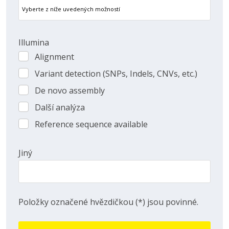
Illumina
Alignment
Alignment
Variant detection (SNPs, Indels, CNVs, etc.)
Variant
detection
De novo assembly
De
(SNPs,
novo
Další analýza
Indels,
Další
assembly
CNVs,
analýza
Reference sequence available
Reference
etc.)
sequence
available
Jiný
Položky označené hvězdičkou (*) jsou povinné.