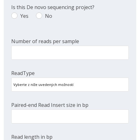
/
Is this De novo sequencing project?
DGE
Yes
No
Yes
No
Number of reads per sample
ReadType
Paired-end Read Insert size in bp
Read length in bp