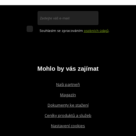
se
nepodařilo
Přihlásit se k odběru
odeslat.
Souhlasím
Souhlasím se zpracováním
osobních údajů
.
se
Formulář
zpracováním
osobních
údajů
.
se
nepodařilo
odeslat.
Mohlo by vás zajímat
Naši partneři
Magazín
Dokumenty ke stažení
Ceníky produktů a služeb
Nastavení cookies