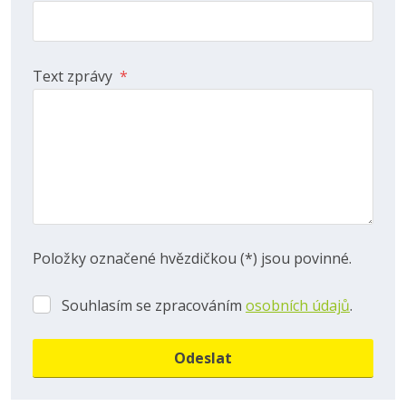
Text zprávy
*
Položky označené hvězdičkou (*) jsou povinné.
Souhlasím se zpracováním
osobních údajů
.
Souhlasím
se
zpracováním
Odeslat
osobních
údajů
.
Formulář