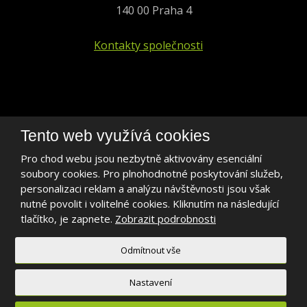
140 00 Praha 4
Kontakty společnosti
+420 241 401 693
Tento web využívá cookies
biogen@biogen.cz
Pro chod webu jsou nezbytně aktivovány esenciální
soubory cookies. Pro plnohodnotné poskytování služeb,
LinkedIn
personalizaci reklam a analýzu návštěvnosti jsou však
nutné povolit i volitelné cookies. Kliknutím na následující
tlačítko, je zapnete.
Zobrazit podrobnosti
Odmítnout vše
2026, BIOGEN PRAHA s.r.o.
Mapa stránek
|
Podmínky použití
Nastavení