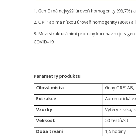
1. Gen E má nejvyšší úroveň homogenity (98,7%) a l
2. ORF1ab má nízkou úroveň homogenity (86%) a lze 
3. Mezi strukturálními proteiny koronaviru je s ge
COVID-19.
Parametry produktu
Cílová místa
Geny ORF1AB, 
Extrakce
Automatická ex
Vzorky
Výtěry z krku, 
Velikost
50 testů/kit
Doba trvání
1,5 hodiny