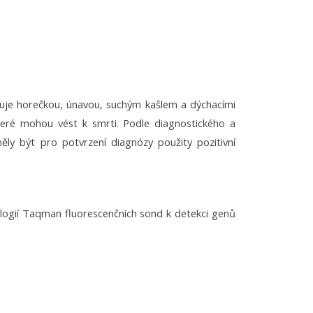
evuje horečkou, únavou, suchým kašlem a dýchacími
které mohou vést k smrti. Podle diagnostického a
ly být pro potvrzení diagnózy použity pozitivní
logií Taqman fluorescenčních sond k detekci genů