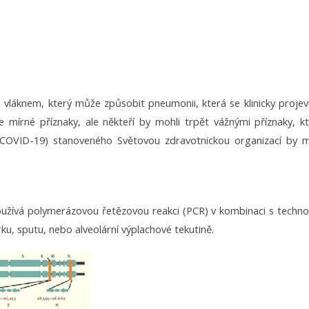
 vláknem, který může způsobit pneumonii, která se klinicky proj
 mírné příznaky, ale někteří by mohli trpět vážnými příznaky, 
(COVID-19) stanoveného Světovou zdravotnickou organizací by mě
oužívá polymerázovou řetězovou reakci (PCR) v kombinaci s techno
u, sputu, nebo alveolární výplachové tekutině.