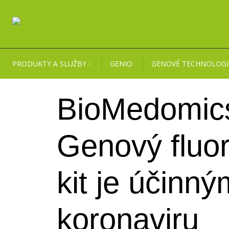
PRODUKTY A SLUŽBY
GENIO
GENOVÉ TECHNOLOGI
BioMedomic
Genový fluo
kit je účinn
koronaviru