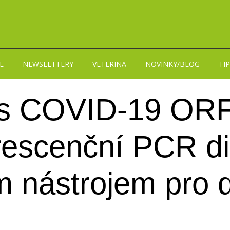
E
NEWSLETTERY
VETERINA
NOVINKY/BLOG
TI
s COVID-19 ORF
rescenční PCR di
ým nástrojem pro 