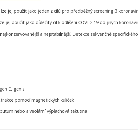
ze jej použít jako jeden z cílů pro předběžný screening β koronavir
jej použít jako důležitý cíl k odlišení COVID-19 od jiných koronavi
n nejkonzervovanější a nejstabilnější. Detekce sekvenčně specifické
gen E, gen s
trakce pomocí magnetických kuliček
sputum nebo alveolární výplachová tekutina