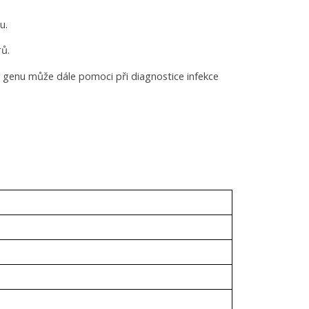
u.
rů.
ho genu může dále pomoci při diagnostice infekce