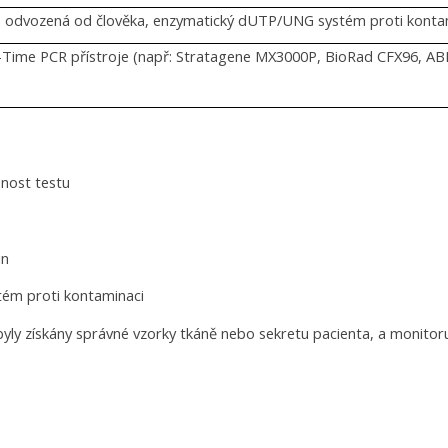
la odvozená od člověka, enzymatický dUTP/UNG systém proti konta
-Time PCR přístroje (např: Stratagene MX3000P, BioRad CFX96, ABI 
snost testu
in
tém proti kontaminaci
 byly získány správné vzorky tkáně nebo sekretu pacienta, a monitoru