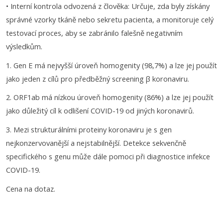
• Interní kontrola odvozená z člověka: Určuje, zda byly získány
správné vzorky tkáně nebo sekretu pacienta, a monitoruje celý
testovací proces, aby se zabránilo falešně negativním
výsledkům.
1. Gen E má nejvyšší úroveň homogenity (98,7%) a lze jej použít
jako jeden z cílů pro předběžný screening β koronaviru.
2. ORF1ab má nízkou úroveň homogenity (86%) a lze jej použít
jako důležitý cíl k odlišení COVID-19 od jiných koronavirů.
3. Mezi strukturálními proteiny koronaviru je s gen
nejkonzervovanější a nejstabilnější. Detekce sekvenčně
specifického s genu může dále pomoci při diagnostice infekce
COVID-19.
Cena na dotaz.