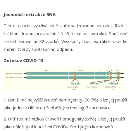
Jednoduší extrakce RNA
Tento proces využívá plně automatizovanou extrakci RNA s
krátkou dobou provedení: 15-45 minut na extrakci. Současně
lze extrahovat až 32 vzorků. Vysoká rychlost extrakce vede ke
snížení tvorby spotřebního odpadu.
Detekce COVID-19
1. Gen E má nejvyšší úroveň homogenity (98,7%) a lze jej použít
jako jeden z cílů pro předběžný screening β koronaviru.
2. ORF1ab má nízkou úroveň homogenity (86%) a lze jej použít
jako důležitý cíl k odlišení COVID-19 od jiných koronavirů.