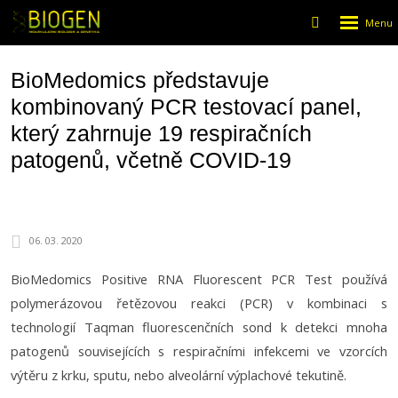
Rozbalen
Vyhledáván
menu
BioMedomics představuje
kombinovaný PCR testovací panel,
který zahrnuje 19 respiračních
patogenů, včetně COVID-19
06. 03. 2020
BioMedomics Positive RNA Fluorescent PCR Test používá
polymerázovou řetězovou reakci (PCR) v kombinaci s
technologií Taqman fluorescenčních sond k detekci mnoha
patogenů souvisejících s respiračními infekcemi ve vzorcích
výtěru z krku, sputu, nebo alveolární výplachové tekutině.