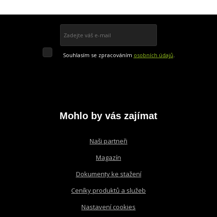
Přihlásit se k odběru
Souhlasím
Souhlasím se zpracováním
osobních údajů
.
se
Formulář
zpracováním
osobních
údajů
.
se
nepodařilo
odeslat.
Mohlo by vás zajímat
Naši partneři
Magazín
Dokumenty ke stažení
Ceníky produktů a služeb
Nastavení cookies