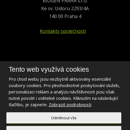
BIOGEN PRAHA s.r.o.
Ke sv. Izidoru 2293/4A
140 00 Praha 4
Kontakty společnosti
+420 241 401 693
Tento web využívá cookies
biogen@biogen.cz
Pro chod webu jsou nezbytně aktivovány esenciální
soubory cookies. Pro plnohodnotné poskytování služeb,
LinkedIn
personalizaci reklam a analýzu návštěvnosti jsou však
nutné povolit i volitelné cookies. Kliknutím na následující
tlačítko, je zapnete.
Zobrazit podrobnosti
Odmítnout vše
2026, BIOGEN PRAHA s.r.o.
Mapa stránek
|
Podmínky použití