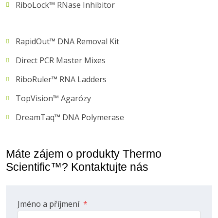
RiboLock™ RNase Inhibitor
RapidOut™ DNA Removal Kit
Direct PCR Master Mixes
RiboRuler™ RNA Ladders
TopVision™ Agarózy
DreamTaq™ DNA Polymerase
Máte zájem o produkty Thermo
Scientific™? Kontaktujte nás
Jméno a příjmení
*