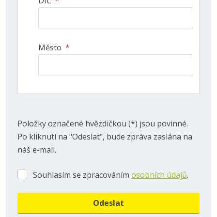
DIČ
*
Město
*
Položky označené hvězdičkou (*) jsou povinné.
Po kliknutí na "Odeslat", bude zpráva zaslána na
náš e-mail.
Souhlasím se zpracováním
osobních údajů
.
Souhlasím
se
zpracováním
Odeslat
osobních