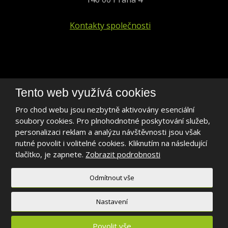
Kontakty společnosti
+420 241 401 693
Tento web využívá cookies
biogen@biogen.cz
Pro chod webu jsou nezbytně aktivovány esenciální
soubory cookies. Pro plnohodnotné poskytování služeb,
LinkedIn
personalizaci reklam a analýzu návštěvnosti jsou však
nutné povolit i volitelné cookies. Kliknutím na následující
tlačítko, je zapnete.
Zobrazit podrobnosti
Odmítnout vše
2026, BIOGEN PRAHA s.r.o.
Mapa stránek
|
Podmínky použití
Nastavení
Povolit vše