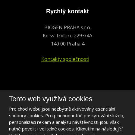
Rychlý kontakt
BIOGEN PRAHA s.r.o.
Ke sv. Izidoru 2293/4A
140 00 Praha 4
Kontakty společnosti
+420 241 401 693
Tento web využívá cookies
biogen@biogen.cz
Pro chod webu jsou nezbytně aktivovány esenciální
soubory cookies. Pro plnohodnotné poskytování služeb,
LinkedIn
personalizaci reklam a analýzu návštěvnosti jsou však
nutné povolit i volitelné cookies. Kliknutím na následující