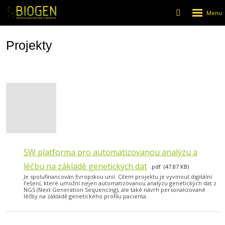
Rozbalen
Vyhledáván
menu
Projekty
SW platforma pro automatizovanou analýzu a
léčbu na základě genetických dat
pdf
47.87 KB
Je spolufinancován Evropskou unií. Cílem projektu je vyvinout digitální
řešení, které umožní nejen automatizovanou analýzu genetických dat z
NGS (Next Generation Sequencing), ale také návrh personalizované
léčby na základě genetického profilu pacienta.