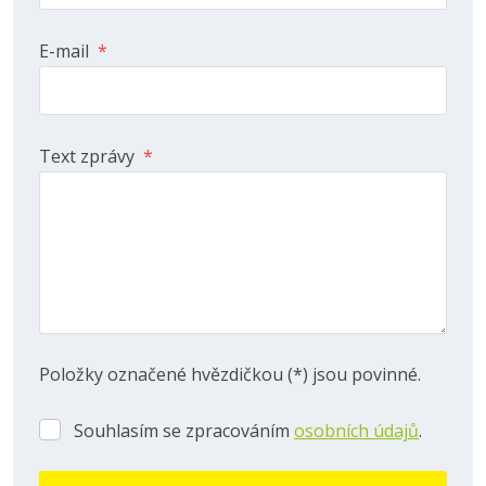
E-mail
*
Text zprávy
*
Položky označené hvězdičkou (*) jsou povinné.
Souhlasím se zpracováním
osobních údajů
.
Souhlasím
se
zpracováním