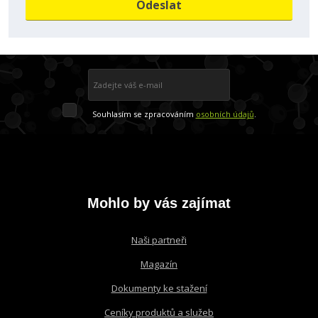
Odeslat
osobních
údajů
.
Formulář
se
nepodařilo
Přihlásit se k odběru
odeslat.
Souhlasím
Souhlasím se zpracováním
osobních údajů
.
se
Formulář
zpracováním
osobních
údajů
.
se
nepodařilo
odeslat.
Mohlo by vás zajímat
Naši partneři
Magazín
Dokumenty ke stažení
Ceníky produktů a služeb