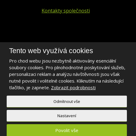
Kontakty společnosti
+420 241 401 693
Tento web využívá cookies
biogen@biogen.cz
Pro chod webu jsou nezbytně aktivovány esenciální
soubory cookies. Pro plnohodnotné poskytování služeb,
LinkedIn
personalizaci reklam a analýzu návštěvnosti jsou však
nutné povolit i volitelné cookies. Kliknutím na následující
tlačítko, je zapnete.
Zobrazit podrobnosti
Odmítnout vše
2026, BIOGEN PRAHA s.r.o.
Mapa stránek
|
Podmínky použití
Nastavení
Povolit vše