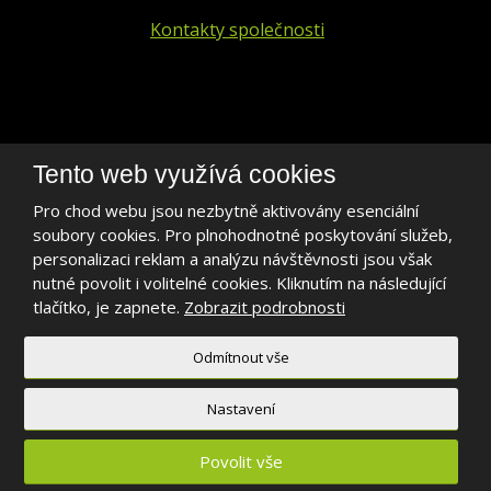
Kontakty společnosti
+420 241 401 693
Tento web využívá cookies
biogen@biogen.cz
Pro chod webu jsou nezbytně aktivovány esenciální
soubory cookies. Pro plnohodnotné poskytování služeb,
LinkedIn
personalizaci reklam a analýzu návštěvnosti jsou však
nutné povolit i volitelné cookies. Kliknutím na následující
tlačítko, je zapnete.
Zobrazit podrobnosti
Odmítnout vše
2026, BIOGEN PRAHA s.r.o.
Mapa stránek
|
Podmínky použití
Nastavení
Povolit vše