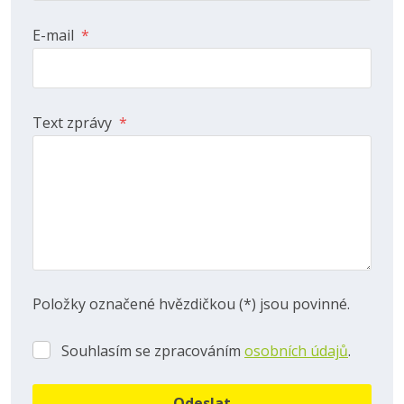
E-mail
*
Text zprávy
*
Položky označené hvězdičkou (*) jsou povinné.
Souhlasím se zpracováním
osobních údajů
.
Souhlasím
se
zpracováním
Odeslat