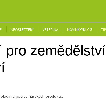
E
NEWSLETTERY
VETERINA
NOVINKY/BLOG
TI
 pro zemědělství
í
 plodin a potravinářských produktů.