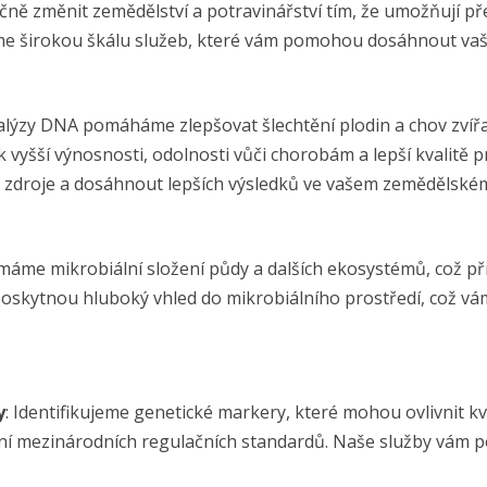
ně změnit zemědělství a potravinářství tím, že umožňují přes
e širokou škálu služeb, které vám pomohou dosáhnout vašic
lýzy DNA pomáháme zlepšovat šlechtění plodin a chov zvířat
 k vyšší výnosnosti, odolnosti vůči chorobám a lepší kvalitě
é zdroje a dosáhnout lepších výsledků ve vašem zemědělské
máme mikrobiální složení půdy a dalších ekosystémů, což př
poskytnou hluboký vhled do mikrobiálního prostředí, což v
y
: Identifikujeme genetické markery, které mohou ovlivnit kv
ní mezinárodních regulačních standardů. Naše služby vám po