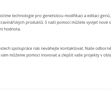
zíme technologie pro genetickou modifikaci a editaci genů
travinářských produktů. S naší pomocí můžete vyvíjet nové od
ní hodnota.
nostech spolupráce nás neváhejte kontaktovat. Naše odborn
k vám můžeme pomoci inovovat a zlepšit vaše projekty v oblas