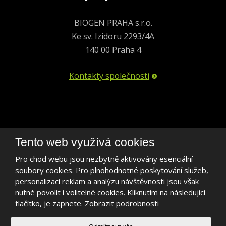
BIOGEN PRAHA s.r.o.
Ke sv. Izidoru 2293/4A
140 00 Praha 4
Kontakty společnosti
+420 241 401 693
Tento web využívá cookies
biogen@biogen.cz
Pro chod webu jsou nezbytně aktivovány esenciální
soubory cookies. Pro plnohodnotné poskytování služeb,
LinkedIn
personalizaci reklam a analýzu návštěvnosti jsou však
nutné povolit i volitelné cookies. Kliknutím na následující
tlačítko, je zapnete.
Zobrazit podrobnosti