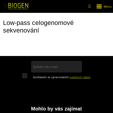
Rozbalen
Vyhledáván
menu
Low-pass celogenomové
sekvenování
Přihlásit se k odběru
Souhlasím
Souhlasím se zpracováním
osobních údajů
.
se
Formulář
zpracováním
osobních
údajů
.
se
nepodařilo
odeslat.
Mohlo by vás zajímat