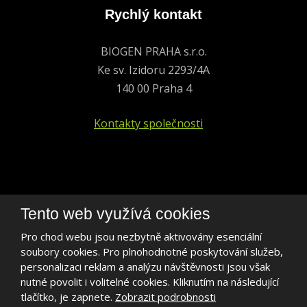
Rychlý kontakt
BIOGEN PRAHA s.r.o.
Ke sv. Izidoru 2293/4A
140 00 Praha 4
Kontakty společnosti
+420 241 401 693
Tento web využívá cookies
biogen@biogen.cz
Pro chod webu jsou nezbytně aktivovány esenciální
soubory cookies. Pro plnohodnotné poskytování služeb,
LinkedIn
personalizaci reklam a analýzu návštěvnosti jsou však
nutné povolit i volitelné cookies. Kliknutím na následující
tlačítko, je zapnete.
Zobrazit podrobnosti