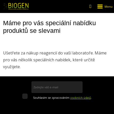
Rozbalen
Vyhledáván
menu
Máme pro vás speciální nabídku
produktů se slevami
Ušetřete za nákup reagencií do vaší laboratoře. Máme
pro vás několik speciálních nabídek, které určitě
využijete.
Přihlásit se k odběru
Souhlasím
Souhlasím se zpracováním
osobních údajů
.
se
Formulář
zpracováním
osobních
údajů
.
se