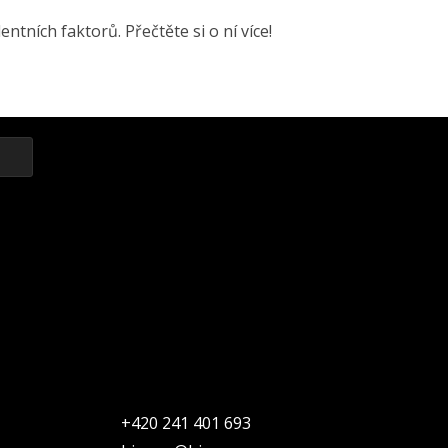
ntních faktorů. Přečtěte si o ní více!
+420 241 401 693