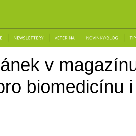
E
NEWSLETTERY
VETERINA
NOVINKY/BLOG
TI
článek v magazí
ro biomedicínu i 