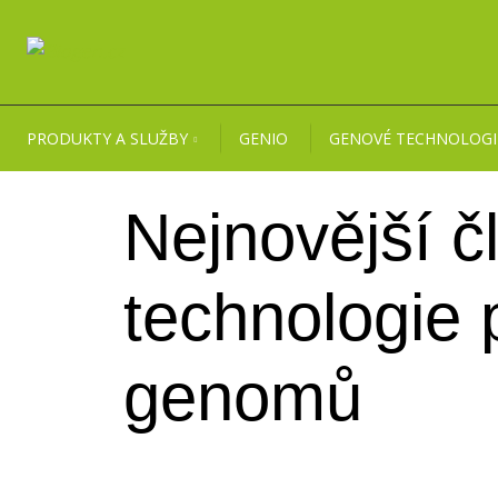
PRODUKTY A SLUŽBY
GENIO
GENOVÉ TECHNOLOGI
Nejnovější 
technologie p
genomů