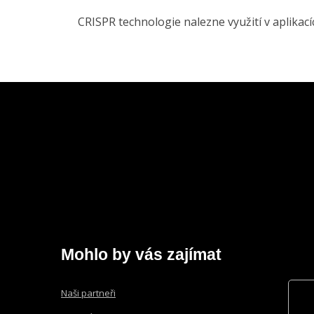
CRISPR technologie nalezne využití v aplikacíc
Mohlo by vás zajímat
Naši partneři