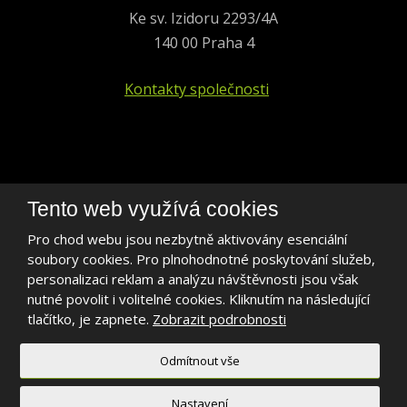
Ke sv. Izidoru 2293/4A
140 00 Praha 4
Kontakty společnosti
+420 241 401 693
Tento web využívá cookies
biogen@biogen.cz
Pro chod webu jsou nezbytně aktivovány esenciální
soubory cookies. Pro plnohodnotné poskytování služeb,
LinkedIn
personalizaci reklam a analýzu návštěvnosti jsou však
nutné povolit i volitelné cookies. Kliknutím na následující
tlačítko, je zapnete.
Zobrazit podrobnosti
Odmítnout vše
2026, BIOGEN PRAHA s.r.o.
Mapa stránek
|
Podmínky použití
Nastavení