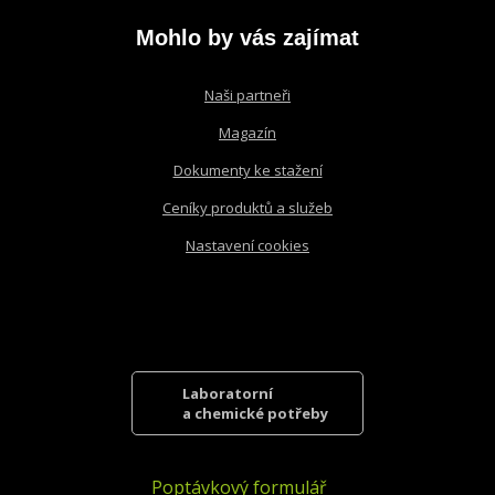
nepodařilo
odeslat.
Mohlo by vás zajímat
Naši partneři
Magazín
Dokumenty ke stažení
Ceníky produktů a služeb
Nastavení cookies
Laboratorní
a chemické potřeby
Poptávkový formulář