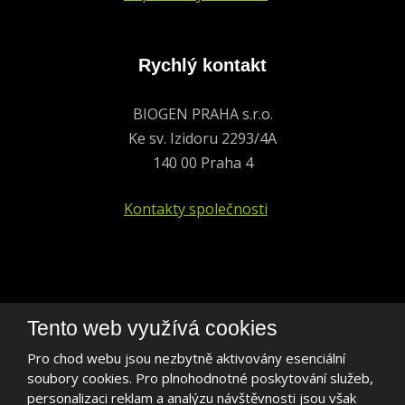
Rychlý kontakt
BIOGEN PRAHA s.r.o.
Ke sv. Izidoru 2293/4A
140 00 Praha 4
Kontakty společnosti
+420 241 401 693
Tento web využívá cookies
biogen@biogen.cz
Pro chod webu jsou nezbytně aktivovány esenciální
soubory cookies. Pro plnohodnotné poskytování služeb,
LinkedIn
personalizaci reklam a analýzu návštěvnosti jsou však