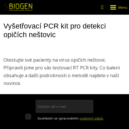
Rozbalen
Vyhledáván
menu
Vyšetřovací PCR kit pro detekci
opičích neštovic
Otestujte své pacienty na virus opičích neštovic.
Připravili jsme pro vás testovací RT PCR kity. Co balení
obsahuje a další podrobnosti o metodě najdete v naší
novince.
Přihlásit se k odběru
Souhlasím
Souhlasím se zpracováním
osobních údajů
.
se
Formulář
zpracováním
osobních