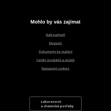
údajů
.
se
nepodařilo
odeslat.
Mohlo by vás zajímat
Naši partneři
Magazín
Dokumenty ke stažení
Ceníky produktů a služeb
Nastavení cookies
Laboratorní
a chemické potřeby