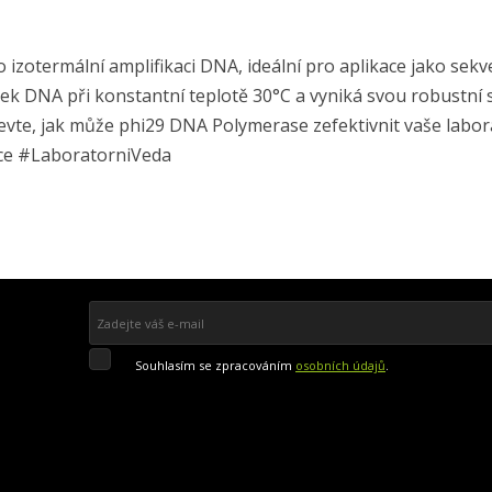
izotermální amplifikaci DNA, ideální pro aplikace jako se
žek DNA při konstantní teplotě 30°C a vyniká svou robustní 
jevte, jak může phi29 DNA Polymerase zefektivnit vaše labor
ce #LaboratorniVeda
Souhlasím
Souhlasím se zpracováním
osobních údajů
.
se
zpracováním
Přihlásit se k odběru
osobních
údajů
.
Formulář
se