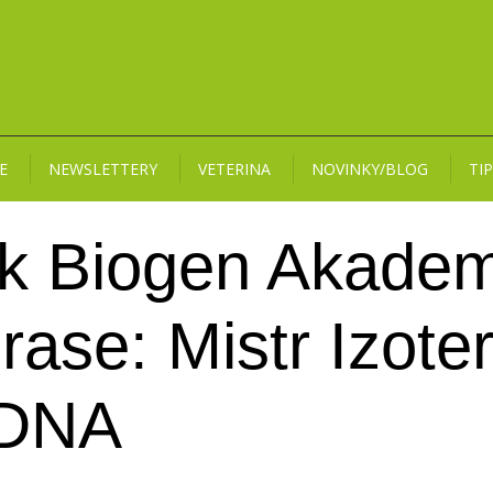
E
NEWSLETTERY
VETERINA
NOVINKY/BLOG
TI
k Biogen Akademi
ase: Mistr Izote
 DNA