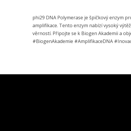
phi29 DNA Polymerase je špičkový enzym pro 
amplifikace. Tento enzym nabízí vysoký výtě
věrností. Připojte se k Biogen Akademii a ob
#BiogenAkademie #AmplifikaceDNA #Inova