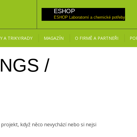
ESHOP Laboratorní a chemické potřeby
PY A TRIKY/RADY
MAGAZÍN
O FIRMĚ A PARTNEŘI
PO
 NGS /
rojekt, když něco nevychází nebo si nejsi