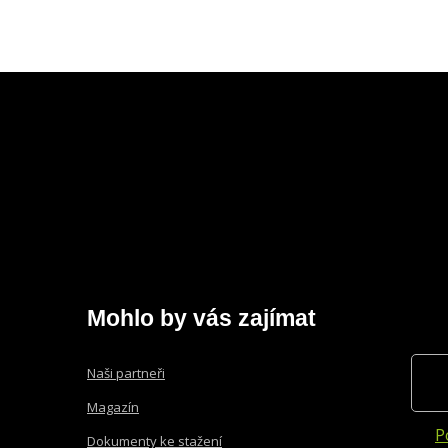
Mohlo by vás zajímat
Naši partneři
Magazín
P
Dokumenty ke stažení