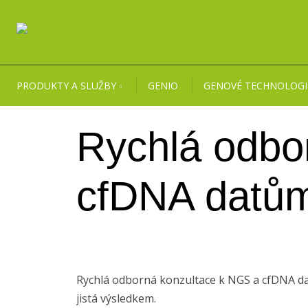
PRODUKTY A SLUŽBY
GENIO
GENOVÉ TECHNOLOGI
Rychlá odbo
cfDNA datů
Rychlá odborná konzultace k NGS a cfDNA dat
jistá výsledkem.