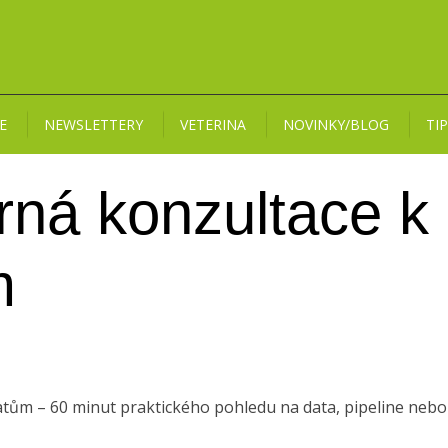
E
NEWSLETTERY
VETERINA
NOVINKY/BLOG
TI
rná konzultace k
m
ům – 60 minut praktického pohledu na data, pipeline nebo p