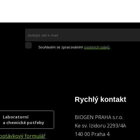
Souhlasím
Souhlasím se zpracováním
osobních údajů
.
se
zpracováním
Přihlásit se k odběru
osobních
údajů
.
Formulář
se
nepodařilo
odeslat.
Rychlý kontakt
BIOGEN PRAHA s.r.o.
Laboratorní
a chemické potřeby
Ke sv. Izidoru 2293/4A
140 00 Praha 4
optávkový formulář