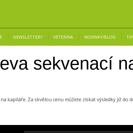
E
NEWSLETTERY
VETERINA
NOVINKY/BLOG
TI
sleva sekvenací n
e na kapiláře. Za skvělou cenu můžete získat výsledky již do