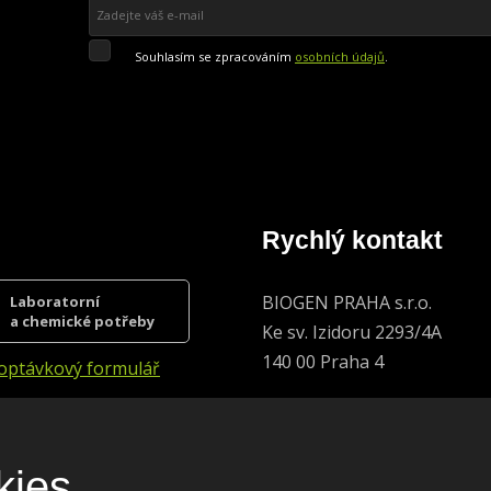
Souhlasím
Souhlasím se zpracováním
osobních údajů
.
se
zpracováním
Přihlásit se k odběru
osobních
údajů
.
Formulář
se
nepodařilo
odeslat.
Rychlý kontakt
BIOGEN PRAHA s.r.o.
Laboratorní
a chemické potřeby
Ke sv. Izidoru 2293/4A
140 00 Praha 4
optávkový formulář
Kontakty společnosti
kies