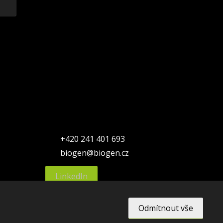
+420 241 401 693
biogen@biogen.cz
LinkedIn
Odmítnout vše