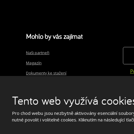
Mohlo by vás zajímat
Naši partneři
Magazín
P
Dokumenty ke stažení
Ceníky produktů a služeb
Nastavení cookies
Tento web využívá cookie
Pro chod webu jsou nezbytně aktivovány esenciální soubory
nutné povolit i volitelné cookies. Kliknutím na následující tla