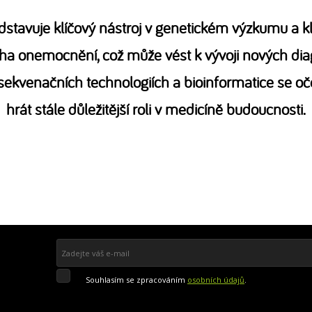
stavuje klíčový nástroj v genetickém výzkumu a kl
a onemocnění, což může vést k vývoji nových dia
 sekvenačních technologiích a bioinformatice se 
hrát stále důležitější roli v medicíně budoucnosti.
Souhlasím
Souhlasím se zpracováním
osobních údajů
.
se
zpracováním
Přihlásit se k odběru
osobních