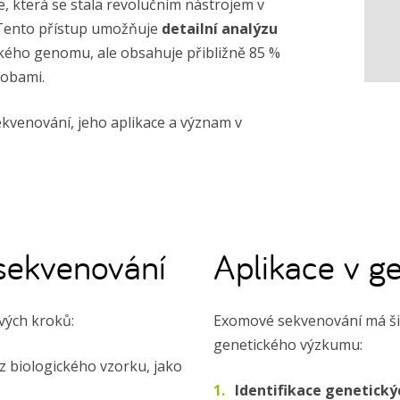
 která se stala revolučním nástrojem v
 Tento přístup umožňuje
detailní analýzu
dského genomu, ale obsahuje přibližně 85 %
robami.
kvenování, jeho aplikace a význam v
sekvenování
Aplikace v 
vých kroků:
Exomové sekvenování má šir
genetického výzkumu:
 z biologického vzorku, jako
Identifikace genetick