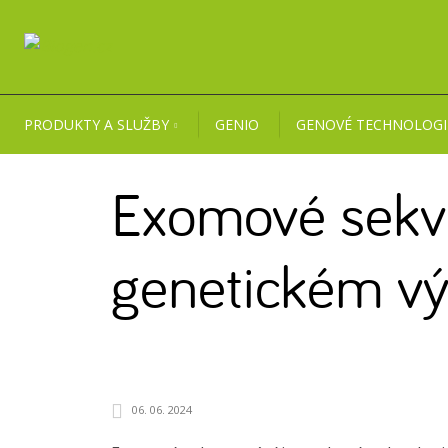
PRODUKTY A SLUŽBY
GENIO
GENOVÉ TECHNOLOGI
Exomové sekv
genetickém v
06. 06. 2024