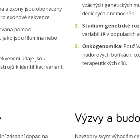
vzácných genetických mu
na a exony jsou obohaceny
dědičných onemocnění.
pro exonové sekvence.
Studium genetické roz
ována pomocí
variabilitě v populacích a
 jako jsou Illumina nebo
Onkogenomika
: Použív
nádorových buňkách, což
ekvenční údaje jsou
terapeutických cílů.
rojů k identifikaci variant,
e
Výzvy a budo
ání zásadní dopad na
Navzdory svým výhodám čel