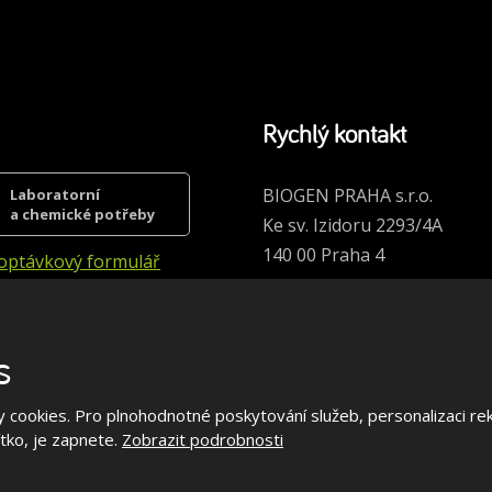
údajů
.
Formulář
se
nepodařilo
odeslat.
Rychlý kontakt
BIOGEN PRAHA s.r.o.
Laboratorní
a chemické potřeby
Ke sv. Izidoru 2293/4A
140 00 Praha 4
optávkový formulář
Kontakty společnosti
s
2026, BIOGEN PRAHA s.r.o.
Mapa stránek
|
Podmínky použití
 cookies. Pro plnohodnotné poskytování služeb, personalizaci rek
čítko, je zapnete.
Zobrazit podrobnosti