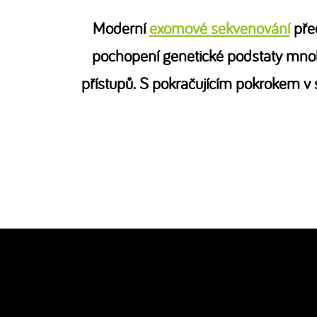
Moderní
exomové sekvenování
před
pochopení genetické podstaty mnoh
přístupů. S pokračujícím pokrokem v