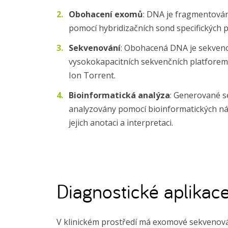
Obohacení exomů
: DNA je fragmentová
pomocí hybridizačních sond specifických 
Sekvenování
: Obohacená DNA je sekven
vysokokapacitních sekvenčních platforem,
Ion Torrent.
Bioinformatická analýza
: Generované s
analyzovány pomocí bioinformatických nást
jejich anotaci a interpretaci.
Diagnostické aplikac
V klinickém prostředí má exomové sekvenov