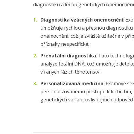
diagnostiku a léčbu genetických onemocnění
Diagnostika vzácných onemocnění
: Ex
umožňuje rychlou a přesnou diagnostiku 
onemocnění, což je zvláště užitečné v příp
příznaky nespecifické.
Prenatální diagnostika
: Tato technolog
analýze fetální DNA, což umožňuje detekci
v raných fázích těhotenství.
Personalizovaná medicína
: Exomové sek
personalizovanému přístupu k léčbě tím, 
genetických variant ovlivňujících odpověď