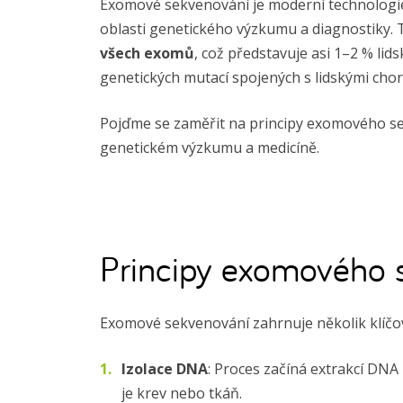
Exomové sekvenování je moderní technologie,
oblasti genetického výzkumu a diagnostiky.
všech exomů
, což představuje asi 1–2 % li
genetických mutací spojených s lidskými cho
Pojďme se zaměřit na principy exomového se
genetickém výzkumu a medicíně.
Principy exomového 
Exomové sekvenování zahrnuje několik klíčo
Izolace DNA
: Proces začíná extrakcí DNA
je krev nebo tkáň.