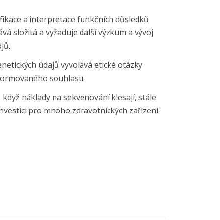
tifikace a interpretace funkčních důsledků
ává složitá a vyžaduje další výzkum a vývoj
jů.
genetických údajů vyvolává etické otázky
informovaného souhlasu.
 I když náklady na sekvenování klesají, stále
nvestici pro mnoho zdravotnických zařízení.