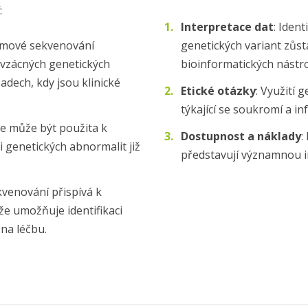
:
Interpretace dat
: Iden
omové sekvenování
genetických variant zůst
vzácných genetických
bioinformatických nástro
adech, kdy jsou klinické
Etické otázky
: Využití 
týkající se soukromí a 
ie může být použita k
Dostupnost a náklady
:
 genetických abnormalit již
představují významnou i
venování přispívá k
že umožňuje identifikaci
 na léčbu.