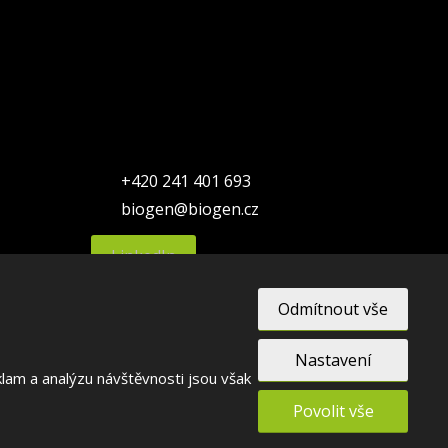
+420 241 401 693
biogen@biogen.cz
LinkedIn
Odmítnout vše
Nastavení
lam a analýzu návštěvnosti jsou však
Povolit vše