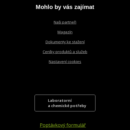
odeslat.
Mohlo by vás zajímat
Naši partneři
Magazín
Dokumenty ke stažení
Ceníky produktů a služeb
Nastavení cookies
Laboratorní
a chemické potřeby
Poptávkový formulář