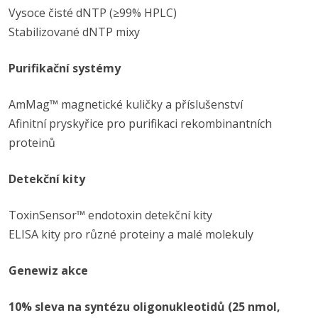
Vysoce čisté dNTP (≥99% HPLC)
Stabilizované dNTP mixy
Purifikační systémy
AmMag™ magnetické kuličky a příslušenství
Afinitní pryskyřice pro purifikaci rekombinantních
proteinů
Detekční kity
ToxinSensor™ endotoxin detekční kity
ELISA kity pro různé proteiny a malé molekuly
Genewiz akce
10% sleva na syntézu oligonukleotidů (25 nmol,