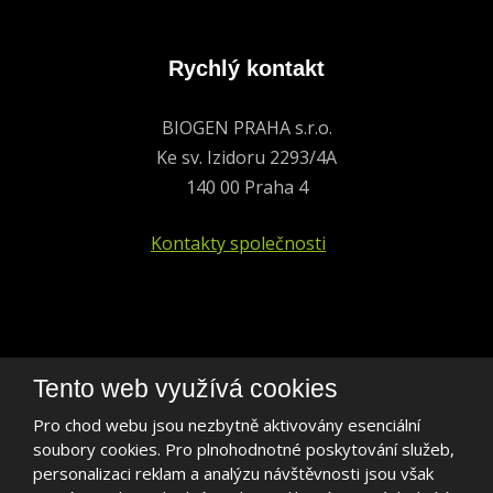
Rychlý kontakt
BIOGEN PRAHA s.r.o.
Ke sv. Izidoru 2293/4A
140 00 Praha 4
Kontakty společnosti
+420 241 401 693
Tento web využívá cookies
biogen@biogen.cz
Pro chod webu jsou nezbytně aktivovány esenciální
soubory cookies. Pro plnohodnotné poskytování služeb,
LinkedIn
personalizaci reklam a analýzu návštěvnosti jsou však