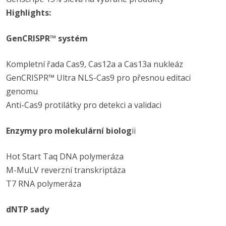
Highlights:
GenCRISPR™ systém
Kompletní řada Cas9, Cas12a a Cas13a nukleáz
GenCRISPR™ Ultra NLS-Cas9 pro přesnou editaci
genomu
Anti-Cas9 protilátky pro detekci a validaci
Enzymy pro molekulární biolog
ii
Hot Start Taq DNA polymeráza
M-MuLV reverzní transkriptáza
T7 RNA polymeráza
dNTP sady