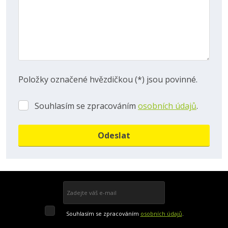
Položky označené hvězdičkou (*) jsou povinné.
Souhlasím se zpracováním
osobních údajů
.
Souhlasím
se
zpracováním
Odeslat
osobních
údajů
.
Formulář
se
nepodařilo
Přihlásit se k odběru
odeslat.
Souhlasím
Souhlasím se zpracováním
osobních údajů
.
se
Formulář
zpracováním