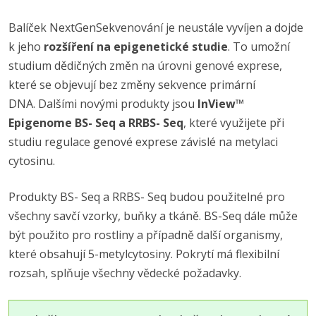
Balíček NextGenSekvenování je neustále vyvíjen a dojde
k jeho
rozšíření na epigenetické studie
. To umožní
studium dědičných změn na úrovni genové exprese,
které se objevují bez změny sekvence primární
DNA. Dalšími novými produkty jsou
InView™
Epigenome
BS- Seq a RRBS- Seq
, které využijete při
studiu regulace genové exprese závislé na metylaci
cytosinu.
Produkty BS- Seq a RRBS- Seq budou použitelné pro
všechny savčí vzorky, buňky a tkáně. BS-Seq dále může
být použito pro rostliny a případně další organismy,
které obsahují 5-metylcytosiny. Pokrytí má flexibilní
rozsah, splňuje všechny vědecké požadavky.