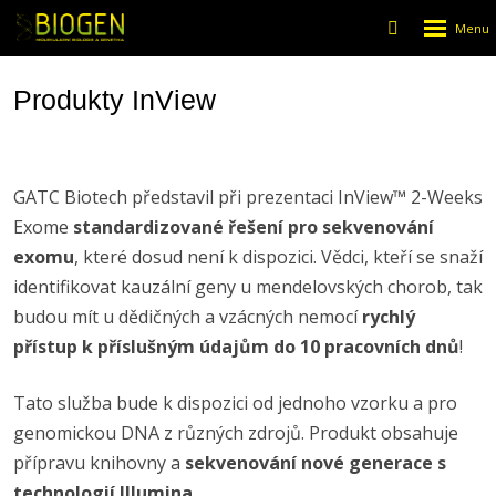
Rozbalen
Vyhledáván
menu
Produkty InView
GATC Biotech představil při prezentaci InView™ 2-Weeks
Exome
standardizované řešení pro sekvenování
exomu
, které dosud není k dispozici. Vědci, kteří se snaží
identifikovat kauzální geny u mendelovských chorob, tak
budou mít u dědičných a vzácných nemocí
rychlý
přístup k příslušným údajům do 10 pracovních dnů
!
Tato služba bude k dispozici od jednoho vzorku a pro
genomickou DNA z různých zdrojů. Produkt obsahuje
přípravu knihovny a
sekvenování nové generace s
technologií Illumina
.