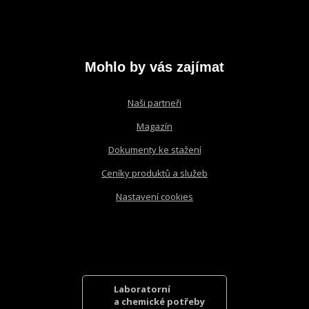
osobních
údajů
.
se
nepodařilo
odeslat.
Mohlo by vás zajímat
Naši partneři
Magazín
Dokumenty ke stažení
Ceníky produktů a služeb
Nastavení cookies
Laboratorní
a chemické potřeby